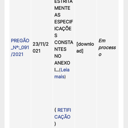
ESTRITA
MENTE
AS
ESPECIF
ICAÇÕE
S
PREGÃO
Em
CONSTA
23/11/2
[downlo
_Nº:_091
process
NTES
021
ad]
/2021
o
NO
ANEXO
I.
..
(
Leia
mais
)
(
RETIFI
CAÇÃO
)