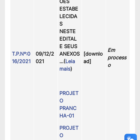
ÕES
ESTABE
LECIDA
S
NESTE
EDITAL
E SEUS
Em
T.P.Nº:0
09/12/2
ANEXOS
[downlo
process
16/2021
021
…(
Leia
ad]
o
mais
)
PROJET
O
PRANC
HA-01
PROJET
O