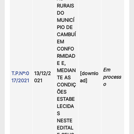
RURAIS
DO
MUNICÍ
PIO DE
CAMBUÍ
EM
CONFO
RMIDAD
E E,
Em
MEDIAN
T.P.Nº:0
13/12/2
[downlo
process
TE AS
17/2021
021
ad]
o
CONDIÇ
ÕES
ESTABE
LECIDA
S
NESTE
EDITAL