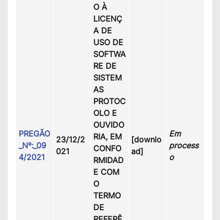
O À
LICENÇ
A DE
USO DE
SOFTWA
RE DE
SISTEM
AS
PROTOC
OLO E
OUVIDO
PREGÃO
Em
RIA, EM
23/12/2
[downlo
_Nº:_09
process
CONFO
021
ad]
4/2021
o
RMIDAD
E COM
O
TERMO
DE
REFERÊ