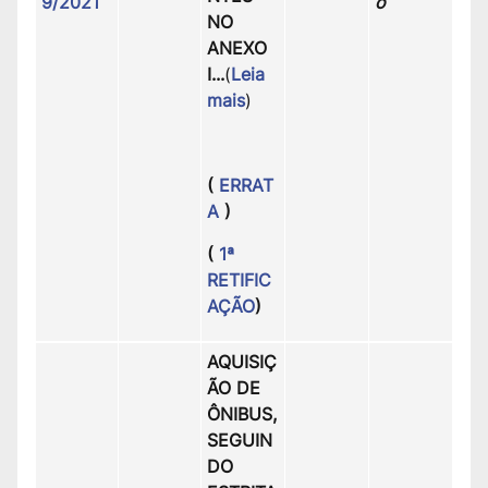
9/2021
o
NO
ANEXO
I.
..
(
Leia
mais
)
(
ERRAT
A
)
(
1ª
RETIFIC
AÇÃO
)
AQUISIÇ
ÃO DE
ÔNIBUS,
SEGUIN
DO