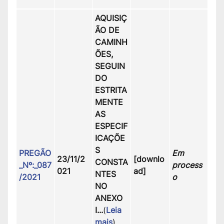
AQUISIÇ
ÃO DE
CAMINH
ÕES,
SEGUIN
DO
ESTRITA
MENTE
AS
ESPECIF
ICAÇÕE
S
PREGÃO
Em
23/11/2
[downlo
CONSTA
_Nº:_087
process
021
ad]
NTES
/2021
o
NO
ANEXO
I.
..
(
Leia
mais
)