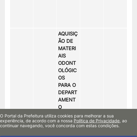
AQUISIÇ
ÃO DE
MATERI
AIS
ODONT
OLÓGIC
OS
PARA O
DEPART
AMENT
O
MUNICI
O Portal da Prefeitura utiliza cookies para melhorar a sua
experiência, de acordo com a nossa
Política de Privacidade
, ao
PAL DE
continuar navegando, você concorda com estas condições.
ODONT
OLOGIA,