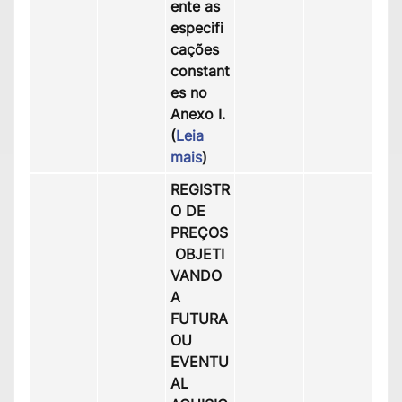
ente as
especifi
cações
constant
es no
Anexo I.
(
Leia
mais
)
REGISTR
O DE
PREÇOS
OBJETI
VANDO
A
FUTURA
OU
EVENTU
AL