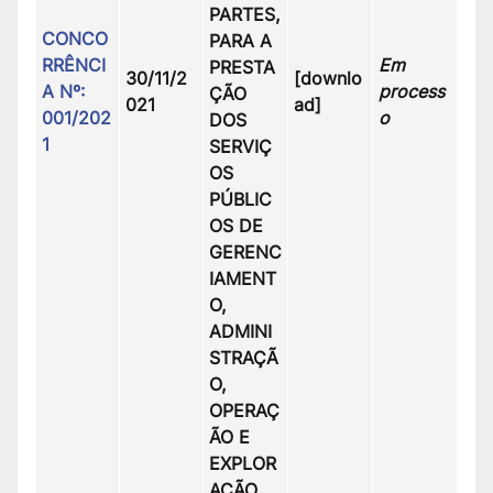
PARTES,
CONCO
PARA A
RRÊNCI
Em
PRESTA
30/11/2
[downlo
A Nº:
process
ÇÃO
021
ad]
001/202
o
DOS
1
SERVIÇ
OS
PÚBLIC
OS DE
GERENC
IAMENT
O,
ADMINI
STRAÇÃ
O,
OPERAÇ
ÃO E
EXPLOR
AÇÃO