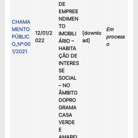
DE
EMPREE
NDIMEN
CHAMA
TO
MENTO
Em
12/01/2
[downlo
IMOBILI
PÚBLIC
process
022
ad]
ÁRIO –
O_Nº:00
o
HABITA
1/2021
ÇÃO DE
INTERES
SE
SOCIAL
– NO
ÂMBITO
DOPRO
GRAMA
CASA
VERDE
E
AMAREL