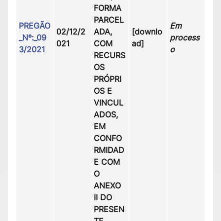
FORMA
PARCEL
PREGÃO
Em
02/12/2
ADA,
[downlo
_Nº:_09
process
021
COM
ad]
3/2021
o
RECURS
OS
PRÓPRI
OS E
VINCUL
ADOS,
EM
CONFO
RMIDAD
E COM
O
ANEXO
II DO
PRESEN
TE