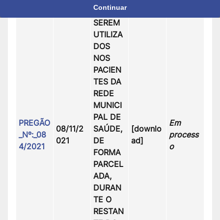
Continuar
PARA
SEREM
UTILIZA
DOS
NOS
PACIEN
TES DA
REDE
MUNICI
PAL DE
PREGÃO
Em
08/11/2
SAÚDE,
[downlo
_Nº:_08
process
021
DE
ad]
4/2021
o
FORMA
PARCEL
ADA,
DURAN
TE O
RESTAN