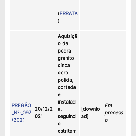
(
ERRATA
)
Aquisiçã
o de
pedra
granito
cinza
ocre
polida,
cortada
e
instalad
PREGÃO
Em
20/12/2
a,
[downlo
_Nº:_097
process
021
seguind
ad]
/2021
o
o
estritam