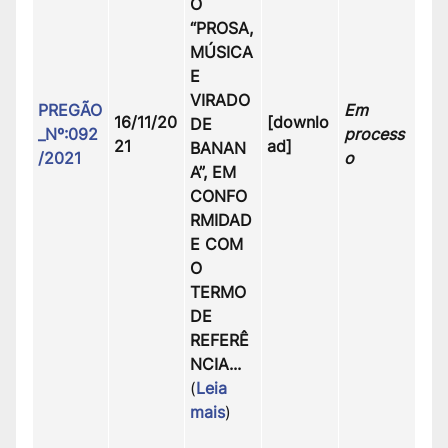
O
“PROSA,
MÚSICA
E
VIRADO
PREGÃO
Em
16/11/20
[downlo
DE
_Nº:092
process
21
ad]
BANAN
/2021
o
A”, EM
CONFO
RMIDAD
E COM
O
TERMO
DE
REFERÊ
NCIA.
..
(
Leia
mais
)