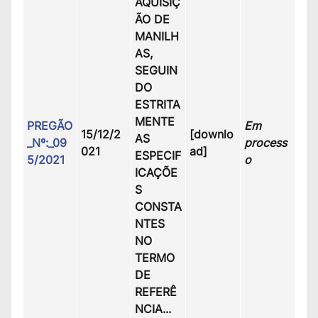
AQUISIÇ
ÃO DE
MANILH
AS,
SEGUIN
DO
ESTRITA
MENTE
PREGÃO
Em
15/12/2
[downlo
AS
_Nº:_09
process
021
ad]
ESPECIF
5/2021
o
ICAÇÕE
S
CONSTA
NTES
NO
TERMO
DE
REFERÊ
NCIA.
..