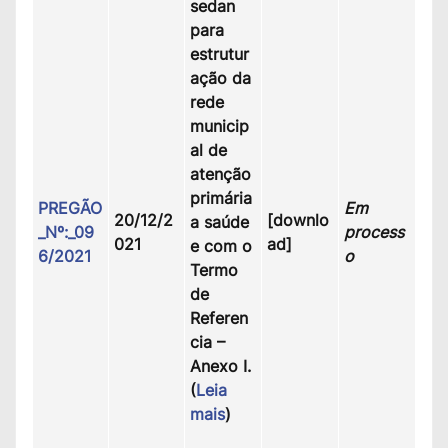
sedan
para
estrutur
ação da
rede
municip
al de
atenção
primária
PREGÃO
Em
20/12/2
[downlo
a saúde
_Nº:_09
process
021
ad]
e com o
6/2021
o
Termo
de
Referen
cia –
Anexo I.
(
Leia
mais
)