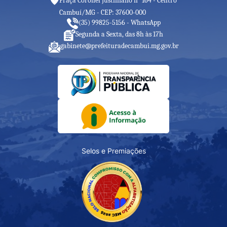
Praça Coronel Justiniano n° 164 - Centro
Cambuí/MG - CEP: 37600-000
(35) 99825-5156 - WhatsApp
Segunda a Sexta, das 8h às 17h
gabinete@prefeituradecambui.mg.gov.br
Selos e Premiações